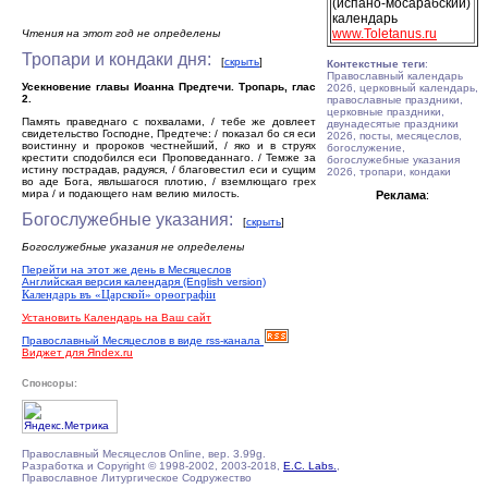
(испано-мосарабский)
календарь
www.Toletanus.ru
Чтения на этот год не определены
Тропари и кондаки дня:
[
скрыть
]
Контекстные теги
:
Православный календарь
Усекновение главы Иоанна Предтечи. Тропарь, глас
2026, церковный календарь,
2.
православные праздники,
церковные праздники,
Память праведнаго с похвалами, / тебе же довлеет
двунадесятые праздники
свидетельство Господне, Предтече: / показал бо ся еси
2026, посты, месяцеслов,
воистинну и пророков честнейший, / яко и в струях
богослужение,
крестити сподобился еси Проповеданнаго. / Темже за
богослужебные указания
истину пострадав, радуяся, / благовестил еси и сущим
2026, тропари, кондаки
во аде Бога, явльшагося плотию, / вземлющаго грех
мира / и подающего нам велию милость.
Реклама
:
Богослужебные указания:
[
скрыть
]
Богослужебные указания не определены
Перейти на этот же день в Месяцеслов
Английская версия календаря (English version)
Календарь въ «Царской» орѳографiи
Установить Календарь на Ваш сайт
Православный Месяцеслов в виде rss-канала
Виджет для Яndex.ru
Спонсоры:
Православный Месяцеслов Online, вер. 3.99g.
Разработка и Copyright © 1998-2002, 2003-2018,
E.C. Labs.
,
Православное Литургическое Содружество