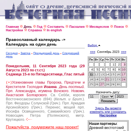
Главная
День
Год
Составить
Пасхалия
Месяцеслов
Поиск
Настройки
Справка
In english
Православный календарь -»
Календарь на один день
Выбор
«««
Сентябрь 2023
»»»
Сегодня
Завтра
Предыдущий день
Следующий
день
Пн
Вт
Ср
Чт
Пт
Сб
Вс
1
2
3
Понедельник, 11 Сентября 2023 года (29
4
5
6
7
8
9
10
Августа 2023 по ст.ст.)
Седмица 15-я по Пятидесятнице, Глас пятый
11
12
13
14
15
16
17
18
19
20
21
22
23
24
Усекновение главы Пророка, Предтечи и
(+)
25
26
27
28
29
30
Крестителя Господня
Иоанна
.
День постный
.
Прп. Александра, игумена Вочского.
Новомч.
Назначить дату:
Анастасия Болгарского.
Св. Себби, короля
Восточносаксонского (694) (
Кельт. и Брит.
).
Прп. Феодоры Солунской (
Греч.
).
Прп. Аркадия
Арсинойского (
Греч.
).
Перенес. мощей прп.
Здесь Вы можете
Иосифа Освященного, Самакийского (
Греч.
).
изменить или сохранить
Новосщмч. Петра (Полянского), митр.
Настройки
Крутицкого.
Наши партнеры
:
Пожалуйста, поддержите наш проект!
Древний вестготский