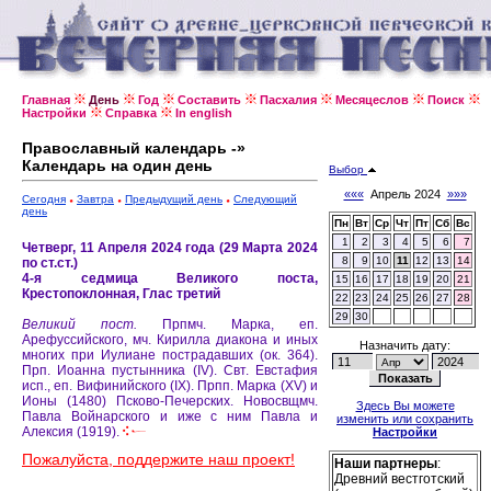
Главная
День
Год
Составить
Пасхалия
Месяцеслов
Поиск
Настройки
Справка
In english
Православный календарь -»
Календарь на один день
Выбор
«««
Апрель 2024
»»»
Сегодня
Завтра
Предыдущий день
Следующий
день
Пн
Вт
Ср
Чт
Пт
Сб
Вс
1
2
3
4
5
6
7
Четверг, 11 Апреля 2024 года (29 Марта 2024
8
9
10
11
12
13
14
по ст.ст.)
4-я седмица Великого поста,
15
16
17
18
19
20
21
Крестопоклонная, Глас третий
22
23
24
25
26
27
28
29
30
Великий пост.
Прпмч. Марка, еп.
Арефуссийского, мч. Кирилла диакона и иных
Назначить дату:
многих при Иулиане пострадавших (ок. 364).
Прп. Иоанна пустынника (IV).
Свт. Евстафия
исп., еп. Вифинийского (IX).
Прпп. Марка (XV) и
Ионы (1480) Псково-Печерских.
Новосвщмч.
Здесь Вы можете
Павла Войнарского и иже с ним Павла и
изменить или сохранить
Алексия (1919).
Настройки
Пожалуйста, поддержите наш проект!
Наши партнеры
:
Древний вестготский