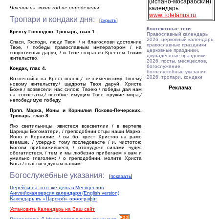
(испано-мосарабский)
Чтения на этот год не определены
календарь
www.Toletanus.ru
Тропари и кондаки дня:
[
скрыть
]
Контекстные теги
:
Кресту Господню. Тропарь, глас 1.
Православный календарь
2026, церковный календарь,
Спаси, Господи, люди Твоя, / и благослови достояние
православные праздники,
Твое, / победы православным императором / на
церковные праздники,
сопротивныя даруя, / и Твое сохраняя Крестом Твоим
двунадесятые праздники
жительство.
2026, посты, месяцеслов,
богослужение,
Кондак, глас 4.
богослужебные указания
2026, тропари, кондаки
Вознесыйся на Крест волею,/ тезоименитому Твоему
новому жительству,/ щедроты Твоя даруй, Христе
Реклама
:
Боже,/ возвесели нас силою Твоею,/ победы дая нам
на сопостаты,/ пособие имущим Твое оружие мира,/
непобедимую победу.
Прпп. Марка, Ионы и Корнилия Псково-Печерских.
Тропарь, глас 8.
Яко светильницы, явистеся всесветлии / в вертепе
Царицы Богоматери, / преподобнии отцы наши Марко,
Ионо и Корнилие, / вы бо, крест Христов на рамо
вземше, / усердно тому последовасте / и, чистотою
Богови приближившеся, / отонудуже силами чудес
обогатистеся, / тем и мы любезно прибегаем к вам и
умильно глаголем: / о преподобнии, молите Христа
Бога / спастися душам нашим.
Богослужебные указания:
[
показать
]
Перейти на этот же день в Месяцеслов
Английская версия календаря (English version)
Календарь въ «Царской» орѳографiи
Установить Календарь на Ваш сайт