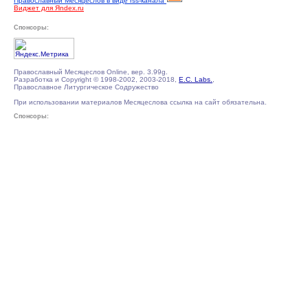
Православный Месяцеслов в виде rss-канала
Виджет для Яndex.ru
Спонсоры:
Православный Месяцеслов Online, вер. 3.99g.
Разработка и Copyright © 1998-2002, 2003-2018,
E.C. Labs.
,
Православное Литургическое Содружество
При использовании материалов Месяцеслова ссылка на сайт обязательна.
Спонсоры: