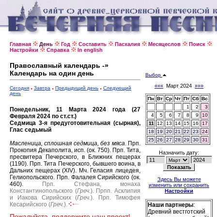
Главная
День
Год
Составить
Пасхалия
Месяцеслов
Поиск
Настройки
Справка
In english
Православный календарь -»
Календарь на один день
Выбор
«««
Март 2024
»»»
Сегодня
Завтра
Предыдущий день
Следующий
день
Пн
Вт
Ср
Чт
Пт
Сб
Вс
1
2
3
Понедельник, 11 Марта 2024 года (27
4
5
6
7
8
9
10
Февраля 2024 по ст.ст.)
Седмица 3-я предуготовительная (сырная),
11
12
13
14
15
16
17
Глас седьмый
18
19
20
21
22
23
24
25
26
27
28
29
30
31
Масленица, сплошная седмица, без мяса.
Прп.
Прокопия Декаполита, исп. (ок. 750).
Прп. Тита,
Назначить дату:
пресвитера Печерского, в Ближних пещерах
(1190).
Прп. Тита Печерского, бывшего воина, в
Дальних пещерах (XIV).
Мч. Геласия лицедея,
Гелиопольского.
Прп. Фалалея Сирийского (ок.
Здесь Вы можете
460).
Прп. Стефана, монаха
изменить или сохранить
Константинопольского (
Греч.
).
Прпп. Асклипия
Настройки
и Иакова Сирийских (
Греч.
).
Прп. Тимофея
Кесарийского (
Греч.
).
Наши партнеры
:
Древний вестготский
Пожалуйста, поддержите наш проект!