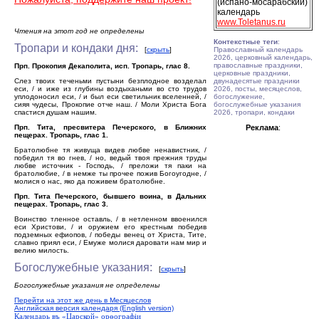
(испано-мосарабский)
календарь
www.Toletanus.ru
Чтения на этот год не определены
Контекстные теги
:
Тропари и кондаки дня:
[
скрыть
]
Православный календарь
2026, церковный календарь,
православные праздники,
Прп. Прокопия Декаполита, исп. Тропарь, глас 8.
церковные праздники,
Слез твоих теченьми пустыни безплодное возделал
двунадесятые праздники
еси, / и иже из глубины воздыханьми во сто трудов
2026, посты, месяцеслов,
уплодоносил еси, / и был еси светильник вселенней, /
богослужение,
сияя чудесы, Прокопие отче наш. / Моли Христа Бога
богослужебные указания
спастися душам нашим.
2026, тропари, кондаки
Прп. Тита, пресвитера Печерского, в Ближних
Реклама
:
пещерах. Тропарь, глас 1.
Братолюбне тя живуща видев любве ненавистник, /
победил тя во гнев, / но, ведый твоя прежния труды
любве источник - Господь, / преложи тя паки на
братолюбие, / в немже ты прочее пожив Богоугодне, /
молися о нас, яко да поживем братолюбне.
Прп. Тита Печерского, бывшего воина, в Дальних
пещерах. Тропарь, глас 3.
Воинство тленное оставль, / в нетленном ввоенился
еси Христови, / и оружием его крестным победив
подземных ефиопов, / победы венец от Христа, Тите,
славно приял еси, / Емуже молися даровати нам мир и
велию милость.
Богослужебные указания:
[
скрыть
]
Богослужебные указания не определены
Перейти на этот же день в Месяцеслов
Английская версия календаря (English version)
Календарь въ «Царской» орѳографiи