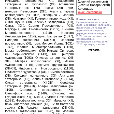
Никодима просфорника (XII), Лаврентия
Древний вестготский
затворника, еп. Туровского (XII), Афанасия
(испано-мосарабский)
затворника (ок. 1176), Еразма (XII), Луки,
календарь
иконома Печерского (XIII), Агапита, врача
www.Toletanus.ru
безмездного (ок. 1095), Феофила и Иоанна
(XII), Нектария (XII), Григория иконописца (XII),
Контекстные теги
:
сщмч. Кукши (XII), Алексия затворника (XIII),
Православный календарь
2026, церковный календарь,
Саввы (XIII), Сергия Послушливого (XIII),
православные праздники,
Меркурия, еп. Смоленского (1239), Пимена
церковные праздники,
Многоболезненного (1110), Нестора
двунадесятые праздники
Летописца (ок. 1114), прмч. Евстратия (1097),
2026, посты, месяцеслов,
богослужение,
Елладия затворника (XII-XIII), Иеремии
богослужебные указания
прозорливого (XI), прмч. Моисея Угрина (1031-
2026, тропари, кондаки
1043), Иоанна Многострадального (1160),
Реклама
:
Марка гробокопателя (XII), Николы Святоши,
кн. Черниговского (1143), мч. Григория
чудотворца (1093), Онисима затворника (XII-
XIII), Матфея прозорливого (XI), Исаии
чудотворца (1115), Аврамия трудолюбивого
(XII-XIII), Нифонта, еп. Новгородского (1156),
Сильвестра чудотворца (XII), Пимена постника
(XII), Онуфрия молчаливого (XII), Анатолия
затворника (XII), Алипия иконописца (1114),
Сисоя затворника (XII-XIII), Феофила
затворника (XII-XIII), Арефы затворника (ок.
1195), Спиридона просфорника (XII),
Онисифора исп. (1148), Симона, еп.
Суздальского (XII), Никона, игумена Печерского
(1088), Феофана постника (XII), Макария (XII),
прмч. Анастасия диакона (XII), 12-ти мастеров
зодчих (XI), Аврамия затворника (XII-XIII),
Исаакия затворника (ок. 1190), мч. Иоанна