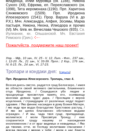
младенца, Илии Муромца (ок. 1188), Никона
Сухого (XII), Ефрема, еп. Переяславского (ок.
1098), Тита иеромонаха (1190).
Прп. Харитона
Сянжемского (1509).
Прп. Иродиона
Илоезерского (1541).
Прор. Варуха (VI в. до
Р.Х.).
Мчч. Александра, Алфея, Зосимы, Марка
пастыря, Никона, Неона, Илиодора и прочих
(VI).
Мч. блгв. кн. Вячеслава Чешского (935).
Св.
Иулиании, кн. Ольшанской.
Мч. Евстахия
Римского (
Греч.
).
Пожалуйста, поддержите наш проект!
Утр. - Мф., 10 зач., IV, 25 - V, 12. Лит. - Флп., 237 зач.,
I, 12-20. Лк., 21 зач., V, 33-39. Прпп.: 2 Кор., 176 зач.,
IV, 6-15. Лк., 24 зач., VI, 17-23.
Тропари и кондаки дня:
[
скрыть
]
Прп. Иродиона Илоезерского. Тропарь, глас 4.
Возсия днесь светло, радуется град Белоезеро, / имея
во области своей великаго светильника, блаженнаго
отца Иродиона. / Сошедшеся убо людие и
празднующе пресветлую память его, осиявающу
многими деянии чудес дара. / Просящим с верою
исцеления, / страждущим от различных недуг подает
здравие. / Яко финикс насажден в дому Божия Матере,
/ яко кедр при водах благодатию Христовою растущ. /
И яко же шипок благовонен обстоянии водами
огражден. / И мы, чада твоя суще, припадающе,
молимтися: / моли Пресвятую Троицу, / еже
сохранитися граду нашему от нахождения
иноплеменник / и от враг видимых и невидимых. / Яко
да твоими, отче, ко Господу молитвами спасаемии /
всегда просим с верою у тебе: / моли о нас Христа