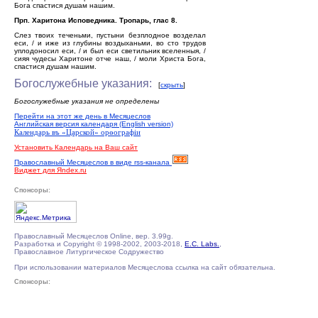
Бога спастися душам нашим.
Прп. Харитона Исповедника. Тропарь, глас 8.
Слез твоих теченьми, пустыни безплодное возделал
еси, / и иже из глубины воздыханьми, во сто трудов
уплодоносил еси, / и был еси светильник вселенныя, /
сияя чудесы Харитоне отче наш, / моли Христа Бога,
спастися душам нашим.
Богослужебные указания:
[
скрыть
]
Богослужебные указания не определены
Перейти на этот же день в Месяцеслов
Английская версия календаря (English version)
Календарь въ «Царской» орѳографiи
Установить Календарь на Ваш сайт
Православный Месяцеслов в виде rss-канала
Виджет для Яndex.ru
Спонсоры:
Православный Месяцеслов Online, вер. 3.99g.
Разработка и Copyright © 1998-2002, 2003-2018,
E.C. Labs.
,
Православное Литургическое Содружество
При использовании материалов Месяцеслова ссылка на сайт обязательна.
Спонсоры: