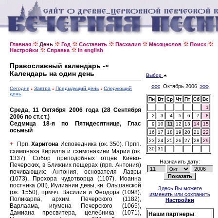
Главная
День
Год
Составить
Пасхалия
Месяцеслов
Поиск
Настройки
Справка
In english
Православный календарь -»
Календарь на один день
Выбор
«««
Октябрь 2006
»»»
Сегодня
Завтра
Предыдущий день
Следующий
день
Пн
Вт
Ср
Чт
Пт
Сб
Вс
1
Среда, 11 Октября 2006 года (28 Сентября
2
3
4
5
6
7
8
2006 по ст.ст.)
Седмица 18-я по Пятидесятнице, Глас
9
10
11
12
13
14
15
осьмый
16
17
18
19
20
21
22
23
24
25
26
27
28
29
Прп.
Харитона
Исповедника (ок. 350).
Прпп.
+
30
31
схимонаха Кирилла и схимонахини Марии (ок.
1337).
Собор преподобных отцев Киево-
Назначить дату:
Печерских, в Ближних пещерах (прп. Антония)
почивающих: Антония, основателя Лавры
(1073), Прохора чудотворца (1107), Иоанна
постника (XII), Иулиании девы, кн. Ольшанской
Здесь Вы можете
(ок. 1550), прмчч. Василия и Феодора (1098),
изменить или сохранить
Поликарпа, архим. Печерского (1182),
Настройки
Варлаама, игумена Печерского (1065),
Дамиана пресвитера, целебника (1071),
Наши партнеры
: