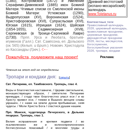
(1380), Костромской (1672) и Умиление
Древний вестготский
Серафимо-Дивеевской (1885) икон Божией
(испано-мосарабский)
Матери.
Чтимые списки со Смоленской иконы
календарь
Божией Матери: Устюжская (1290),
www.Toletanus.ru
Выдропусская (XV), Воронинская (1524),
Христофоровская (XVI), Супрасльская (XVI),
Контекстные теги
:
Югская (1615), Игрицкая (1624), Шуйская
Православный календарь
2026, церковный календарь,
(1654-1655), Седмиезерная (XVII),
православные праздники,
Сергиевская (в Троице-Сергиевой Лавре)
церковные праздники,
(1730).
Прпп. Урса и Леобата, братьев-
двунадесятые праздники
игуменов (
Галл.
).
Свт. Сампсона, еп. Дольского
2026, посты, месяцеслов,
богослужение,
(ок. 565) (
Кельт. и Брит.
).
Новомч. Христодула
богослужебные указания
из Кассандры (
Греч.
).
2026, тропари, кондаки
Пожалуйста, поддержите наш проект!
Реклама
:
Чтения на этот год не определены
Тропари и кондаки дня:
[
скрыть
]
Свт. Питирима, еп. Тамбовского. Тропарь, глас 4.
Веры и благочестия наставниче, / Церкве светильниче,
монашествующих образе, / святителю Питириме
премудре, / стадо твое благочестно упасл еси / и ко
Христу привел еси, / темже в Вышних венцем славы
украшен, / с нами на земли духом пребываеши, сияя
чудесы. / Моли Христа Бога / спастися душам нашим.
Прп. Моисея, чудотворца Печерского, в Дальних
пещерах. Тропарь, глас 1.
Велия исправления и крепкия подвиги / во
псалмопениих же и коленопреклонениих
безчисленных показавый / и многими труды и