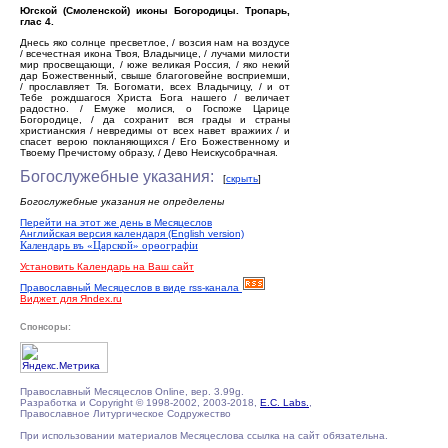
Югской (Смоленской) иконы Богородицы. Тропарь,
глас 4.
Днесь яко солнце пресветлое, / возсия нам на воздусе
/ всечестная икона Твоя, Владычице, / лучами милости
мир просвещающи, / юже великая Россия, / яко некий
дар Божественный, свыше благоговейне восприемши,
/ прославляет Тя. Богомати, всех Владычицу, / и от
Тебе рождшагося Христа Бога нашего / величает
радостно. / Емуже молися, о Госпоже Царице
Богородице, / да сохранит вся грады и страны
христианския / невредимы от всех навет вражиих / и
спасет верою покланяющихся / Его Божественному и
Твоему Пречистому образу, / Дево Неискусобрачная.
Богослужебные указания:
[
скрыть
]
Богослужебные указания не определены
Перейти на этот же день в Месяцеслов
Английская версия календаря (English version)
Календарь въ «Царской» орѳографiи
Установить Календарь на Ваш сайт
Православный Месяцеслов в виде rss-канала
Виджет для Яndex.ru
Спонсоры:
Православный Месяцеслов Online, вер. 3.99g.
Разработка и Copyright © 1998-2002, 2003-2018,
E.C. Labs.
,
Православное Литургическое Содружество
При использовании материалов Месяцеслова ссылка на сайт обязательна.