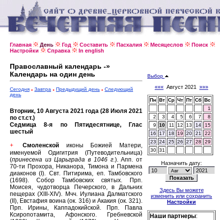
Главная
День
Год
Составить
Пасхалия
Месяцеслов
Поиск
Настройки
Справка
In english
Православный календарь -»
Календарь на один день
Выбор
«««
Август 2021
»»»
Сегодня
Завтра
Предыдущий день
Следующий
день
Пн
Вт
Ср
Чт
Пт
Сб
Вс
1
Вторник, 10 Августа 2021 года (28 Июля 2021
2
3
4
5
6
7
8
по ст.ст.)
Седмица 8-я по Пятидесятнице, Глас
9
10
11
12
13
14
15
шестый
16
17
18
19
20
21
22
23
24
25
26
27
28
29
Смоленской
иконы Божией Матери,
+
30
31
именуемой Одигитрия (Путеводительница)
(
принесена из Царьграда в 1046 г.
).
Апп. от
Назначить дату:
70-ти Прохора, Никанора, Тимона и Пармена
диаконов (I).
Свт. Питирима, еп. Тамбовского
(1698).
Собор Тамбовских святых.
Прп.
Моисея, чудотворца Печерского, в Дальних
Здесь Вы можете
пещерах (XIII-XIV).
Мчч. Иулиана Далматского
изменить или сохранить
(II), Евстафия воина (ок. 316) и Акакия (ок. 321).
Настройки
Прп. Ирины, Каппадокийской.
Прп. Павла
Ксиропотамита, Афонского.
Гребневской
Наши партнеры
: