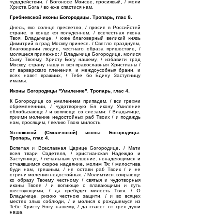
чудодействии, / Богоносе Моисее, просиявый, / моли
Христа Бога / во еже спастися нам.
Гребневской иконы Богородицы. Тропарь, глас 8.
Днесь, яко солнце пресветло, / просия в Российстей
стране, в конце ея полуденнем, / всечестная икона
Твоя, Владычице, / юже благоверный великий князь
Димитрий в град Москву принесе. / Светло празднуем,
благовернии людие, честнаго образа пришествие, /
молящеся прилежно: / Владычице Богородице, молися
Сыну Твоему, Христу Богу нашему, / избавити град
Москву, страну нашу и вся православныя Христианы /
от варварскаго пленения, и междоусобныя брани, и
всех навет вражиих, / Тебе бо Едину Заступницу
имамы.
Иконы Богородицы "Умиление". Тропарь, глас 4.
К Богородице со умилением припадем, / вси грехми
обремененнии, / чудотворную Ея икону Умиление
облобызающе / и вопиюще со слезами: / Владычице,
приими моление недостойных раб Твоих / и подаждь
нам, просящим, / велию Твою милость.
Устюжской (Смоленской) иконы Богородицы.
Тропарь, глас 4.
Вспетая и Всеславная Царице Богородице, / Мати
всея твари Содетеля, / христианская Надеждо и
Заступнице, / печальным утешение, ненадеющимся и
отчаявшимся скорое надеяние, молим Тя: / милостива
буди нам, грешным, / не остави раб Твоих / и не
отрини моления недостойных. / Молимтися, взирающе
ко образу Твоему честному / святыя и чудотворныя
иконы Твоея / и вопиюще с плавающими и путь
шествующими, / да пребудет милость Твоя. / О
Владычице, ризою честною защити, / и во всяцех
местех злых соблюди, / и молися к рождшемуся из
Тебе Христу Богу нашему, / да спасет от грех души
наша.