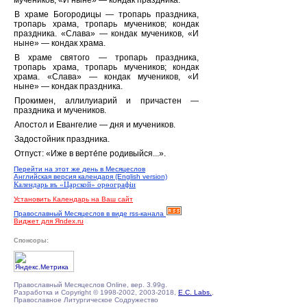
мучеников, «И ныне» — кондак праздника.
В храме Богородицы — тропарь праздника,
тропарь храма, тропарь мучеников; кондак
праздника. «Слава» — кондак мучеников, «И
ныне» — кондак храма.
В храме святого — тропарь праздника,
тропарь храма, тропарь мучеников; кондак
храма. «Слава» — кондак мучеников, «И
ныне» — кондак праздника.
Прокимен, аллилуиарий и причастен —
праздника и мучеников.
Апостол и Евангелие — дня и мучеников.
Задостойник праздника.
Отпуст: «Иже в верте́пе родивыйся...».
Перейти на этот же день в Месяцеслов
Английская версия календаря (English version)
Календарь въ «Царской» орѳографiи
Установить Календарь на Ваш сайт
Православный Месяцеслов в виде rss-канала
Виджет для Яndex.ru
Спонсоры:
Православный Месяцеслов Online, вер. 3.99g.
Разработка и Copyright © 1998-2002, 2003-2018,
E.C. Labs.
,
Православное Литургическое Содружество