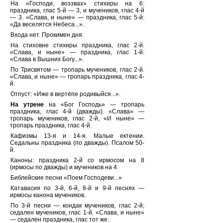
На «Господи, воззвах» стихиры на 6:
праздника, глас 5-й — 3, и мучеников, глас 4-й
— 3. «Слава, и ныне» — праздника, глас 5-й:
«Да веселятся Небеса...».
Входа нет. Прокимен дня.
На стиховне стихиры праздника, глас 2-й.
«Слава, и ныне» — праздника, глас 1-й:
«Слава в Вышних Богу...».
По Трисвятом — тропарь мучеников, глас 2-й.
«Слава, и ныне» — тропарь праздника, глас 4-
й.
Отпуст: «Иже в верте́пе родивыйся...».
На утрене
на «Бог Господь» — тропарь
праздника, глас 4-й (дважды). «Слава» —
тропарь мучеников, глас 2-й, «И ныне» —
тропарь праздника, глас 4-й.
Кафизмы 13-я и 14-я. Малые ектении.
Седальны праздника (по дважды). Псалом 50-
й.
Каноны: праздника 2-й со ирмосом на 8
(ирмосы по дважды) и мучеников на 4.
Библейские песни «Поем Господеви...»
Катавасия по 3-й, 6-й, 8-й и 9-й песнях —
ирмосы канона мучеников.
По 3-й песни — кондак мучеников, глас 2-й;
седален мучеников, глас 1-й. «Слава, и ныне»
— седален праздника, глас тот же.