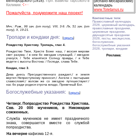
Белгородского (1918).
Прп. Вавилы Тарсского в
(испано-мосарабский)
Киликии.
календарь
www.Toletanus.ru
Пожалуйста, поддержите наш проект!
Контекстные теги
:
Православный календарь
2026, церковный календарь,
Мчч.: Рим., 96 зач. (от полу), VIII, 3-9. Лк, 51 зач. (от
православные праздники,
полу), X, 19-21.
церковные праздники,
двунадесятые праздники
Тропари и кондаки дня:
[
скрыть
]
2026, посты, месяцеслов,
богослужение,
Рождеству Христову. Тропарь, глас 4.
богослужебные указания
2026, тропари, кондаки
Рождество Твое, Христе Боже наш, / возсия мирови
свет разума: / в нем бо звездам служащий, / звездою
Реклама
:
учахуся, / Тебе кланятися Солнцу правды, / и Тебе
ведети с высоты Востока: / Господи, слава Тебе.
Кондак, глас 3.
Дева днесь Пресущественнаго раждает,/ и земля
вертеп Неприступному приносит,/ Ангели с пастырьми
славословят,/ волсви же со звездою путешествуют:/
нас бо ради родися отроча младо, Превечный Бог.
Богослужебные указания:
[
скрыть
]
Четверг. Попразднство Рождества Христова.
Свв. 20 000 мучеников, в Никомидии
сожженных.
Служба мучеников не имеет праздничного
знака, совершается вместе со службой
попразднства.
На вечерне
кафизма 12-я.