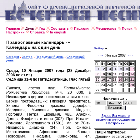
Главная
День
Год
Составить
Пасхалия
Месяцеслов
Поиск
Настройки
Справка
In english
Православный календарь -»
Календарь на один день
Выбор
«««
Январь 2007
»»»
Сегодня
Завтра
Предыдущий день
Следующий
день
Пн
Вт
Ср
Чт
Пт
Сб
Вс
1
2
3
4
5
6
7
Среда, 10 Января 2007 года (28 Декабря
8
9
10
11
12
13
14
2006 по ст.ст.)
Седмица 31-я по Пятидесятнице, Глас пятый
15
16
17
18
19
20
21
22
23
24
25
26
27
28
Святки, поста нет.
Попразднство
29
30
31
Рождества Христова.
Мчч. 20 000, в
Никомидии в церкви сожженных и там же вне
Назначить дату:
церкви пострадавших: Гликерия пресвитера,
Зинона, Феофила диакона, Дорофея,
Мардония, Мигдония диакона, Индиса,
Горгония, Петра, Евфимия, мцц. Агафии,
Здесь Вы можете
Домны, Феофилы и иных (302).
Прп. Игнатия
изменить или сохранить
Ломского, Ярославского (1591).
Ап. от 70-ти
Настройки
Никанора диакона (34).
Прп. Симона
Мироточивого, Афонского, из болгар.
Наши партнеры
:
Новосщмч. Никодима (Кононова), еп.
Древний вестготский