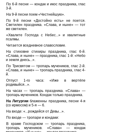
По 6-й песни — кондак и икос праздника, глас
3-й.
На 9-й песни поем «Честнейшую».
По 9-й песни «Достойно есть» не поется.
Светилен праздника. «Слава, и ныне» — тот
же светилен.
«Хвалите Господа с Небес...» и хвалитные
псалмы.
Читается вседневное славословие.
На стиховне стихиры праздника, глас 6-й.
«Слава, и ныне» — праздника, глас 1-й: «Небо
и земля днесь...».
По Трисвятом — тропарь мучеников, глас 2-й.
«Слава, и ныне» — тропарь праздника, глас 4-
й.
Отпуст 1-го часа: «Иже в верте́пе
родивыйся...».
На часах — тропарь праздника. «Слава» —
тропарь мучеников. Кондак только праздника.
На Литургии
блаженны праздника, песни 4-я
(со ирмосом) и 5-я — 6.
На входе: «...рождейся от Девы...».
По входе — тропари и кондаки:
В храме Господском — тропарь праздника,
тропарь мучеников. «Слава» — кондак