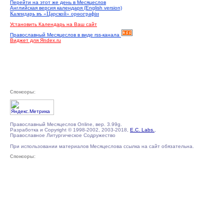
Перейти на этот же день в Месяцеслов
Английская версия календаря (English version)
Календарь въ «Царской» орѳографiи
Установить Календарь на Ваш сайт
Православный Месяцеслов в виде rss-канала
Виджет для Яndex.ru
Спонсоры:
Православный Месяцеслов Online, вер. 3.99g.
Разработка и Copyright © 1998-2002, 2003-2018,
E.C. Labs.
,
Православное Литургическое Содружество
При использовании материалов Месяцеслова ссылка на сайт обязательна.
Спонсоры: