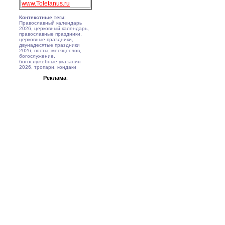
www.Toletanus.ru
Контекстные теги
:
Православный календарь
2026, церковный календарь,
православные праздники,
церковные праздники,
двунадесятые праздники
2026, посты, месяцеслов,
богослужение,
богослужебные указания
2026, тропари, кондаки
Реклама
: