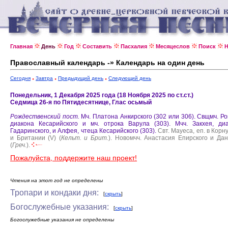
Главная
День
Год
Составить
Пасхалия
Месяцеслов
Поиск
Н
Православный календарь -» Календарь на один день
Сегодня
Завтра
Предыдущий день
Следующий день
Понедельник, 1 Декабря 2025 года (18 Ноября 2025 по ст.ст.)
Седмица 26-я по Пятидесятнице, Глас осьмый
Рождественский пост.
Мч. Платона Анкирского (302 или 306).
Свщмч. Р
диакона Кесарийского и мч. отрока Варула (303).
Мчч. Закхея, ди
Гадаринского, и Алфея, чтеца Кесарийского (303).
Свт. Мауеса, еп. в Корн
и Британии (V) (
Кельт. и Брит.
).
Новомчч. Анастасия Епирского и Да
(
Греч.
).
Пожалуйста, поддержите наш проект!
Чтения на этот год не определены
Тропари и кондаки дня:
[
скрыть
]
Богослужебные указания:
[
скрыть
]
Богослужебные указания не определены