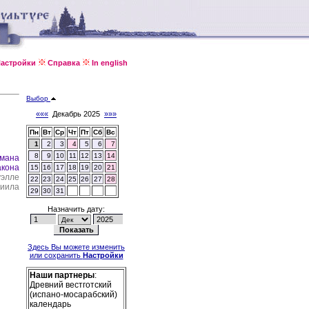
астройки
Справка
In english
Выбор
«««
Декабрь 2025
»»»
Пн
Вт
Ср
Чт
Пт
Сб
Вс
1
2
3
4
5
6
7
8
9
10
11
12
13
14
омана
акона
15
16
17
18
19
20
21
уэлле
22
23
24
25
26
27
28
ниила
29
30
31
Назначить дату:
Здесь Вы можете изменить
или сохранить
Настройки
Наши партнеры
:
Древний вестготский
(испано-мосарабский)
календарь