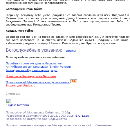
смотрению Твоему, едине Человеколюбче.
Богородичен, глас тойже.
Гавриилу, вещавшу Тебе Дево, радуйся,/ со гласом воплощашеся всех Владыка,/ в
Святем Кивоте,/ якоже рече праведный Давид:/ явилася еси ширшая небес,/ поно
Зиждителя Твоего./ Слава всельшемуся в Тя,/ слава прошедшему из Тебе, / 
свободившему нас Рождеством Твоим.
Кондак, глас тойже.
Воскресл еси яко Бог из гроба во славе,/ и мир совоскресил еси;/ и естество челове
яко Бога воспевает Тя, и смерть исчезе;/ Адам же ликует, Владыко; / Ева ныне
избавляема радуется, зовущи:/ Ты еси, Иже всем подая, Христе, воскресение.
Богослужебные указания:
[
скрыть
]
Богослужебные указания не определены
Перейти на этот же день в Месяцеслов
Английская версия календаря (English version)
Календарь въ «Царской» орѳографiи
Установить Календарь на Ваш сайт
Православный Месяцеслов в виде rss-канала
Виджет для Яndex.ru
Спонсоры:
Православный Месяцеслов Online, вер. 3.99g.
Разработка и Copyright © 1998-2002, 2003-2018,
E.C. Labs.
,
Православное Литургическое Содружество
При использовании материалов Месяцеслова ссылка на сайт обязательна.