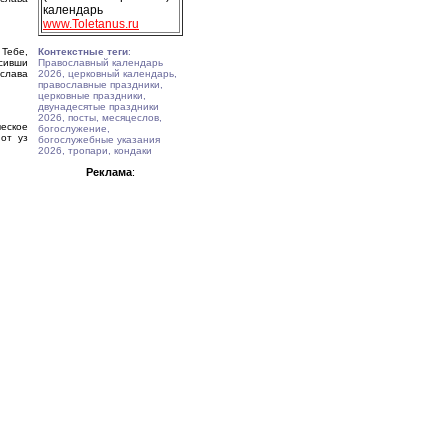
календарь
www.Toletanus.ru
 Тебе,
Контекстные теги
:
сивши
Православный календарь
слава
2026, церковный календарь,
православные праздники,
церковные праздники,
двунадесятые праздники
2026, посты, месяцеслов,
ческое
богослужение,
 от уз
богослужебные указания
2026, тропари, кондаки
Реклама
: