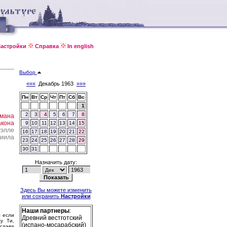
астройки
Справка
In english
Выбор
«««
Декабрь 1963
»»»
Пн
Вт
Ср
Чт
Пт
Сб
Вс
1
2
3
4
5
6
7
8
омана
акона
9
10
11
12
13
14
15
уэлле
16
17
18
19
20
21
22
ниила
23
24
25
26
27
28
29
30
31
Назначить дату:
Здесь Вы можете изменить
или сохранить
Настройки
Наши партнеры
:
л если
Древний вестготский
у Ти,
(испано-мосарабский)
слава