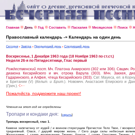
Главная
День
Год
Составить
Пасхалия
Месяцеслов
Поиск
Н
Православный календарь -» Календарь на один день
Сегодня
Завтра
Предыдущий день
Следующий день
Воскресенье, 1 Декабря 1963 года (18 Ноября 1963 по ст.ст.)
Неделя 26-я по Пятидесятнице, Глас первый
Рождественский пост.
Мч. Платона Анкирского (302 или 306).
Свщмч. Р
диакона Кесарийского и мч. отрока Варула (303).
Мчч. Закхея, ди
Гадаринского, и Алфея, чтеца Кесарийского (303).
Свт. Мауеса, еп. в Корн
и Британии (V) (
Кельт. и Брит.
).
Новомчч. Анастасия Епирского и Да
(
Греч.
).
Пожалуйста, поддержите наш проект!
Чтения на этот год не определены
Тропари и кондаки дня:
[
скрыть
]
Тропарь воскресный, глас 1.
Камени запечатану от иудей / и воином стерегущим Пречистое Тело Твое, / воскрес
тридневный. Спасе, / даруяй мирови жизнь. / Сего ради силы небесныя вопиях
Жизнодавче: / слава воскресению Твоему, Христе, / слава Царствию Твоему, / 