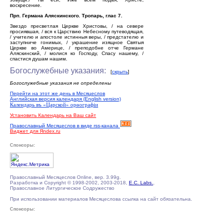
воскресение.
Прп. Германа Аляскинского. Тропарь, глас 7.
Звездо пресветлая Церкве Христовы, / на севере
просиявшая, / вся к Царствию Небесному путеводящая,
/ учителю и апостоле истинныя веры, / предстателю и
заступниче гонимых, / украшение изящное Святыя
Церкве во Америце, / преподобне отче Германе
Аляскинский, / молися ко Господу, Спасу нашему, /
спастися душам нашим.
Богослужебные указания:
[
скрыть
]
Богослужебные указания не определены
Перейти на этот же день в Месяцеслов
Английская версия календаря (English version)
Календарь въ «Царской» орѳографiи
Установить Календарь на Ваш сайт
Православный Месяцеслов в виде rss-канала
Виджет для Яndex.ru
Спонсоры:
Православный Месяцеслов Online, вер. 3.99g.
Разработка и Copyright © 1998-2002, 2003-2018,
E.C. Labs.
,
Православное Литургическое Содружество
При использовании материалов Месяцеслова ссылка на сайт обязательна.
Спонсоры: