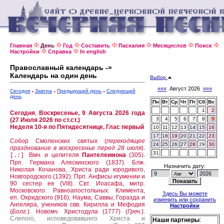
Главная
День
Год
Составить
Пасхалия
Месяцеслов
Поиск
Настройки
Справка
In english
Православный календарь -»
Календарь на один день
Выбор
«««
Август 2026
»»»
Сегодня
Завтра
Предыдущий день
Следующий
день
Пн
Вт
Ср
Чт
Пт
Сб
Вс
1
2
Сегодня
,
Воскресенье, 9 Августа 2026 года
3
4
5
6
7
8
9
(27 Июля 2026 по ст.ст.)
Неделя 10-я по Пятидесятнице, Глас первый
10
11
12
13
14
15
16
17
18
19
20
21
22
23
Собор Смоленских святых (
переходящее
24
25
26
27
28
29
30
празднование в воскресенье перед 28 июля
).
31
Вмч. и целителя
Пантелеимона
(305).
[.:]
Прп. Германа Аляскинского (1837).
Блж.
Назначить дату:
Николая Кочанова, Христа ради юродивого,
Новгородского (1392).
Прп. Анфисы игумении и
90 сестер ее (VIII).
Свт. Иоасафа, митр.
Московского.
Равноапостольных: Климента,
Здесь Вы можете
еп. Охридского (916), Наума, Саввы, Горазда и
изменить или сохранить
Ангеляра, учеников свв. Кирилла и Мефодия
Настройки
(
Болг.
).
Новомч. Христодула (1777) (
Греч.
).
Слепого, исповедовавшего Христа и
Наши партнеры
: