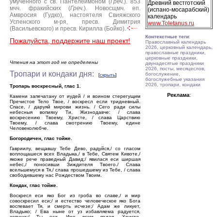
умученного с св. Пантелеимоном (
Греч.
).
853
Древний вестготский
мчч. фракийских (
Греч.
).
Новосщмч. еп.
(испано-мосарабский)
Амвросия (Гудко), настоятеля Свияжского
календарь
Успенского м-ря, пресв. Димитрия
www.Toletanus.ru
(Васильевского) и пресв. Кирилла (Бойко).
Контекстные теги
:
Пожалуйста, поддержите наш проект!
Православный календарь
2026, церковный календарь,
православные праздники,
церковные праздники,
Чтения на этот год не определены
двунадесятые праздники
2026, посты, месяцеслов,
Тропари и кондаки дня:
богослужение,
[
скрыть
]
богослужебные указания
2026, тропари, кондаки
Тропарь воскресный, глас 1.
Реклама
:
Камени запечатану от иудей / и воином стерегущим
Пречистое Тело Твое, / воскресл если тридневный.
Спасе, / даруяй мирови жизнь. / Сего ради силы
небесныя вопияху Ти, Жизнодавче: / слава
воскресению Твоему, Христе, / слава Царствию
Твоему, / слава смотрению Твоему, едине
Человеколюбче.
Богородичен, глас тойже.
Гавриилу, вещавшу Тебе Дево, радуйся,/ со гласом
воплощашеся всех Владыка,/ в Тебе, Святем Кивоте,/
якоже рече праведный Давид:/ явилася еси ширшая
небес,/ поносивши Зиждителя Твоего./ Слава
всельшемуся в Тя,/ слава прошедшему из Тебе, / слава
свободившему нас Рождеством Твоим.
Кондак, глас тойже.
Воскресл еси яко Бог из гроба во славе,/ и мир
совоскресил еси;/ и естество человеческое яко Бога
воспевает Тя, и смерть исчезе;/ Адам же ликует,
Владыко; / Ева ныне от уз избавляема радуется,
зовущи:/ Ты еси, Иже всем подая, Христе,