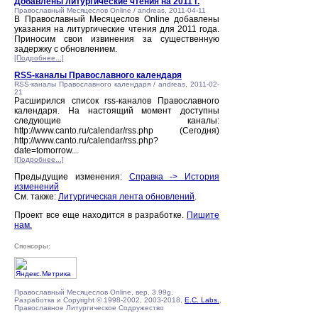
Добавлены литургические чтения на 2011 г.
Православный Месяцеслов Online / andreas, 2011-04-11
В Православный Месяцеслов Online добавлены
указания на литургические чтения для 2011 года.
Приносим свои извинения за существенную
задержку с обновлением.
[Подробнее...]
RSS-каналы Православного календаря
RSS-каналы Православного календаря / andreas, 2011-02-
21
Расширился список rss-каналов Православного
календаря. На настоящий момент доступны
следующие каналы:
http://www.canto.ru/calendar/rss.php (Сегодня)
http://www.canto.ru/calendar/rss.php?
date=tomorrow...
[Подробнее...]
Предыдущие изменения:
Справка -> История
изменений
См. также:
Литургическая лента обновлений
.
Проект все еще находится в разработке.
Пишите
нам.
Спонсоры:
Православный Месяцеслов Online, вер. 3.99g.
Разработка и Copyright © 1998-2002, 2003-2018,
E.C. Labs.
,
Православное Литургическое Содружество