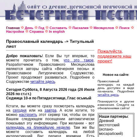
Главная
День
Год
Составить
Пасхалия
Месяцеслов
Поиск
Настройки
Справка
In english
Православный календарь -» Титульный
лист
Пожалуйста,
поддержите наш
Добро пожаловать
! Если Вы тут впервые, то
можете прочитать о том,
что это такое
.
проект!
Разработчиком Православного Месяцеслова
являются авторы сайта «Вечерняя песнь» и
Православное Литургическое Содружество.
Новое на сайте
:
Проект продолжает развиваться. Подробнее о
Содружестве
читайте здесь
.
Православный
календарь на каждый
день доступен в виде
Сегодня Суббота, 8 Августа 2026 года (26 Июля
rss-канала. Подробнее
2026 по ст.ст.)
читайте здесь
.
Седмица 10-я по Пятидесятнице, Глас осьмый
Планируются и другие
изменения. Следите за
Кстати, вы можете сразу посмотреть календарь
обновлениями сайта!
на
сегодня
или на
завтра
. А если хотите, то
можно
настроить
этот сервер так, чтобы он при
Наши партнеры
:
Вашем следующем посещении автоматически
Древний
показывал эту информацию. При желании - вот
вестготский
календарь на ближайшую неделю
. Там же Вы
(испано-
можете составить календарь на любой
мосарабский)
интересующий Вас период времени. Есть