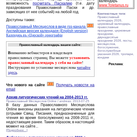
календарь
возможность
посчитать Пасхалию
(т.е. дату
www.Toletanus.ru
празднования Православной Пасхи и др.
зависящих от нее событий) на любой год.
Контекстные теги
:
Православный
Доступны также:
календарь 2026,
церковный календарь,
Православный Месяцеслов в виде rss-канала
православные
Английская версия календаря (English version)
праздники, церковные
праздники,
Календарь въ «Царской» орѳографiи
двунадесятые
праздники 2026, посты,
месяцеслов,
Православный календарь вашем сайте:
богослужение,
богослужебные
В
ниманию вебмастеров и владельцев
указания 2026, тропари,
православных страниц. Вы можете
установить
кондаки
православный календарь у себя на сайте
!
Реклама
:
Инструкцию по установке месяцеслова
читайте
здесь
.
Что нового на сайте
Получать новости на
email
Архив литургических чтений на 2004-2013 гг.
Православный Месяцеслов Online / andreas, 2013-07-25
В базу данных Православного Месяцеслова
Online внесены указания на литургические чтения
(отрывки Свящ. Писания, предназначенные для
чтения во время богослужения) на 2008-2011 гг.,
недостающие ранее. Таким образом, в настоящий
момент на сайте...
[Подробнее...]