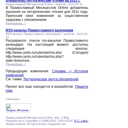
Добавлены литургические чтения на 2011 г.
Православный Месяцеслов Online / andreas, 2011-04-11
В Православный Месяцеслов Online добавлены
указания на литургические чтения для 2011 года.
Приносим свои извинения за существенную
задержку с обновлением.
[Подробнее...]
RSS-каналы Православного календаря
RSS-каналы Православного календаря / andreas, 2011-02-
21
Расширился список rss-каналов Православного
календаря. На настоящий момент доступны
следующие каналы:
http://www.canto.ru/calendar/rss.php (Сегодня)
http://www.canto.ru/calendar/rss.php?
date=tomorrow...
[Подробнее...]
Предыдущие изменения:
Справка -> История
изменений
См. также:
Литургическая лента обновлений
.
Проект все еще находится в разработке.
Пишите
нам.
Спонсоры:
Православный Месяцеслов Online, вер. 3.99g.
Разработка и Copyright © 1998-2002, 2003-2018,
E.C. Labs.
,
Православное Литургическое Содружество