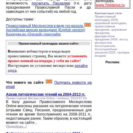
календарь
возможность
посчитать Пасхалию
(т.е. дату
www.Toletanus.ru
празднования Православной Пасхи и др.
зависящих от нее событий) на любой год.
Контекстные теги
:
Православный
Доступны также:
календарь 2026,
церковный календарь,
Православный Месяцеслов в виде rss-канала
православные
Английская версия календаря (English version)
праздники, церковные
праздники,
Календарь въ «Царской» орѳографiи
двунадесятые
праздники 2026, посты,
месяцеслов,
Православный календарь вашем сайте:
богослужение,
богослужебные
В
ниманию вебмастеров и владельцев
указания 2026, тропари,
православных страниц. Вы можете
установить
кондаки
православный календарь у себя на сайте
!
Реклама
:
Инструкцию по установке месяцеслова
читайте
здесь
.
Что нового на сайте
Получать новости на
email
Архив литургических чтений на 2004-2013 гг.
Православный Месяцеслов Online / andreas, 2013-07-25
В базу данных Православного Месяцеслова
Online внесены указания на литургические чтения
(отрывки Свящ. Писания, предназначенные для
чтения во время богослужения) на 2008-2011 гг.,
недостающие ранее. Таким образом, в настоящий
момент на сайте...
[Подробнее...]