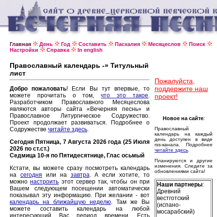
Главная
День
Год
Составить
Пасхалия
Месяцеслов
Поиск
Настройки
Справка
In english
Православный календарь -» Титульный
лист
Пожалуйста,
поддержите наш
Добро пожаловать
! Если Вы тут впервые, то
можете прочитать о том,
что это такое
.
проект!
Разработчиком Православного Месяцеслова
являются авторы сайта «Вечерняя песнь» и
Православное Литургическое Содружество.
Новое на сайте
:
Проект продолжает развиваться. Подробнее о
Содружестве
читайте здесь
.
Православный
календарь на каждый
день доступен в виде
Сегодня Пятница, 7 Августа 2026 года (25 Июля
rss-канала. Подробнее
2026 по ст.ст.)
читайте здесь
.
Седмица 10-я по Пятидесятнице, Глас осьмый
Планируются и другие
изменения. Следите за
Кстати, вы можете сразу посмотреть календарь
обновлениями сайта!
на
сегодня
или на
завтра
. А если хотите, то
можно
настроить
этот сервер так, чтобы он при
Наши партнеры
:
Вашем следующем посещении автоматически
Древний
показывал эту информацию. При желании - вот
вестготский
календарь на ближайшую неделю
. Там же Вы
(испано-
можете составить календарь на любой
мосарабский)
интересующий Вас период времени. Есть