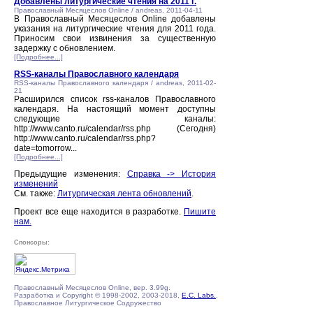
Добавлены литургические чтения на 2011 г.
Православный Месяцеслов Online / andreas, 2011-04-11
В Православный Месяцеслов Online добавлены
указания на литургические чтения для 2011 года.
Приносим свои извинения за существенную
задержку с обновлением.
[Подробнее...]
RSS-каналы Православного календаря
RSS-каналы Православного календаря / andreas, 2011-02-
21
Расширился список rss-каналов Православного
календаря. На настоящий момент доступны
следующие каналы:
http://www.canto.ru/calendar/rss.php (Сегодня)
http://www.canto.ru/calendar/rss.php?
date=tomorrow...
[Подробнее...]
Предыдущие изменения:
Справка -> История
изменений
См. также:
Литургическая лента обновлений
.
Проект все еще находится в разработке.
Пишите
нам.
Спонсоры:
Православный Месяцеслов Online, вер. 3.99g.
Разработка и Copyright © 1998-2002, 2003-2018,
E.C. Labs.
,
Православное Литургическое Содружество