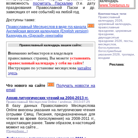
календарь
возможность
посчитать Пасхалию
(т.е. дату
www.Toletanus.ru
празднования Православной Пасхи и др.
зависящих от нее событий) на любой год.
Контекстные теги
:
Православный
Доступны также:
календарь 2026,
церковный календарь,
Православный Месяцеслов в виде rss-канала
православные
Английская версия календаря (English version)
праздники, церковные
праздники,
Календарь въ «Царской» орѳографiи
двунадесятые
праздники 2026, посты,
месяцеслов,
Православный календарь вашем сайте:
богослужение,
богослужебные
В
ниманию вебмастеров и владельцев
указания 2026, тропари,
православных страниц. Вы можете
установить
кондаки
православный календарь у себя на сайте
!
Реклама
:
Инструкцию по установке месяцеслова
читайте
здесь
.
Что нового на сайте
Получать новости на
email
Архив литургических чтений на 2004-2013 гг.
Православный Месяцеслов Online / andreas, 2013-07-25
В базу данных Православного Месяцеслова
Online внесены указания на литургические чтения
(отрывки Свящ. Писания, предназначенные для
чтения во время богослужения) на 2008-2011 гг.,
недостающие ранее. Таким образом, в настоящий
момент на сайте...
[Подробнее...]