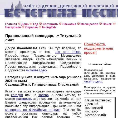
Главная
День
Год
Составить
Пасхалия
Месяцеслов
Поиск
Настройки
Справка
In english
Православный календарь -» Титульный
лист
Пожалуйста,
поддержите наш
Добро пожаловать
! Если Вы тут впервые, то
можете прочитать о том,
что это такое
.
проект!
Разработчиком Православного Месяцеслова
являются авторы сайта «Вечерняя песнь» и
Православное Литургическое Содружество.
Новое на сайте
:
Проект продолжает развиваться. Подробнее о
Содружестве
читайте здесь
.
Православный
календарь на каждый
день доступен в виде
Сегодня Суббота, 8 Августа 2026 года (26 Июля
rss-канала. Подробнее
2026 по ст.ст.)
читайте здесь
.
Седмица 10-я по Пятидесятнице, Глас осьмый
Планируются и другие
изменения. Следите за
Кстати, вы можете сразу посмотреть календарь
обновлениями сайта!
на
сегодня
или на
завтра
. А если хотите, то
можно
настроить
этот сервер так, чтобы он при
Наши партнеры
:
Вашем следующем посещении автоматически
Древний
показывал эту информацию. При желании - вот
вестготский
календарь на ближайшую неделю
. Там же Вы
(испано-
можете составить календарь на любой
мосарабский)
интересующий Вас период времени. Есть