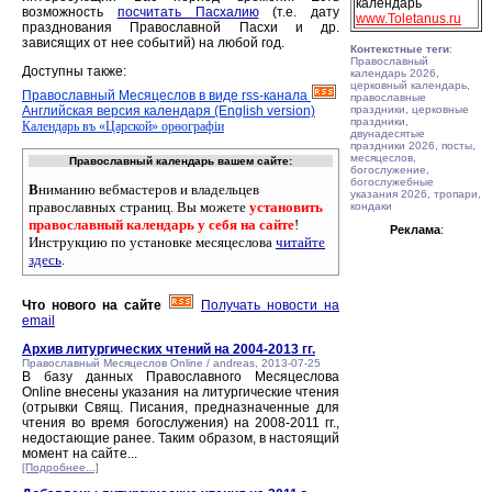
календарь
возможность
посчитать Пасхалию
(т.е. дату
www.Toletanus.ru
празднования Православной Пасхи и др.
зависящих от нее событий) на любой год.
Контекстные теги
:
Православный
Доступны также:
календарь 2026,
церковный календарь,
Православный Месяцеслов в виде rss-канала
православные
Английская версия календаря (English version)
праздники, церковные
праздники,
Календарь въ «Царской» орѳографiи
двунадесятые
праздники 2026, посты,
месяцеслов,
Православный календарь вашем сайте:
богослужение,
богослужебные
В
ниманию вебмастеров и владельцев
указания 2026, тропари,
православных страниц. Вы можете
установить
кондаки
православный календарь у себя на сайте
!
Реклама
:
Инструкцию по установке месяцеслова
читайте
здесь
.
Что нового на сайте
Получать новости на
email
Архив литургических чтений на 2004-2013 гг.
Православный Месяцеслов Online / andreas, 2013-07-25
В базу данных Православного Месяцеслова
Online внесены указания на литургические чтения
(отрывки Свящ. Писания, предназначенные для
чтения во время богослужения) на 2008-2011 гг.,
недостающие ранее. Таким образом, в настоящий
момент на сайте...
[Подробнее...]