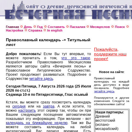
Главная
День
Год
Составить
Пасхалия
Месяцеслов
Поиск
Настройки
Справка
In english
Православный календарь -» Титульный
лист
Пожалуйста,
поддержите наш
Добро пожаловать
! Если Вы тут впервые, то
можете прочитать о том,
что это такое
.
проект!
Разработчиком Православного Месяцеслова
являются авторы сайта «Вечерняя песнь» и
Православное Литургическое Содружество.
Новое на сайте
:
Проект продолжает развиваться. Подробнее о
Содружестве
читайте здесь
.
Православный
календарь на каждый
день доступен в виде
Сегодня Пятница, 7 Августа 2026 года (25 Июля
rss-канала. Подробнее
2026 по ст.ст.)
читайте здесь
.
Седмица 10-я по Пятидесятнице, Глас осьмый
Планируются и другие
изменения. Следите за
Кстати, вы можете сразу посмотреть календарь
обновлениями сайта!
на
сегодня
или на
завтра
. А если хотите, то
можно
настроить
этот сервер так, чтобы он при
Наши партнеры
:
Вашем следующем посещении автоматически
Древний
показывал эту информацию. При желании - вот
вестготский
календарь на ближайшую неделю
. Там же Вы
(испано-
можете составить календарь на любой
мосарабский)
интересующий Вас период времени. Есть