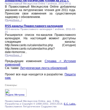
Добавлены литургические чтения на 2011 г.
Православный Месяцеслов Online / andreas, 2011-04-11
В Православный Месяцеслов Online добавлены
указания на литургические чтения для 2011 года.
Приносим свои извинения за существенную
задержку с обновлением.
[Подробнее...]
RSS-каналы Православного календаря
RSS-каналы Православного календаря / andreas, 2011-02-
21
Расширился список rss-каналов Православного
календаря. На настоящий момент доступны
следующие каналы:
http://www.canto.ru/calendar/rss.php (Сегодня)
http://www.canto.ru/calendar/rss.php?
date=tomorrow...
[Подробнее...]
Предыдущие изменения:
Справка -> История
изменений
См. также:
Литургическая лента обновлений
.
Проект все еще находится в разработке.
Пишите
нам.
Спонсоры:
Православный Месяцеслов Online, вер. 3.99g.
Разработка и Copyright © 1998-2002, 2003-2018,
E.C. Labs.
,
Православное Литургическое Содружество