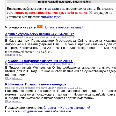
Православный календарь вашем сайте:
В
ниманию вебмастеров и владельцев православных страниц. Вы можете
установить православный календарь у себя на сайте
! Инструкцию по
установке месяцеслова
читайте здесь
.
Что нового на сайте
Получать новости на email
Архив литургических чтений на 2004-2013 гг.
Православный Месяцеслов Online / andreas, 2013-07-25
В базу данных Православного Месяцеслова Online внесены указан
литургические чтения (отрывки Свящ. Писания, предназначенные для ч
во время богослужения) на 2008-2011 гг., недостающие ранее. Таким обр
в настоящий момент на сайте...
[Подробнее...]
Добавлены литургические чтения на 2011 г.
Православный Месяцеслов Online / andreas, 2011-04-11
В Православный Месяцеслов Online добавлены указания на литургич
чтения для 2011 года. Приносим свои извинения за существенную задер
обновлением.
[Подробнее...]
RSS-каналы Православного календаря
RSS-каналы Православного календаря / andreas, 2011-02-21
Расширился список rss-каналов Православного календаря. На наст
момент доступны следующие каналы: http://www.canto.ru/calendar/rs
(Сегодня) http://www.canto.ru/calendar/rss.php?date=tomorrow...
[Подробнее...]
Предыдущие изменения:
Справка -> История изменений
См. также:
Литургическая лента обновлений
.