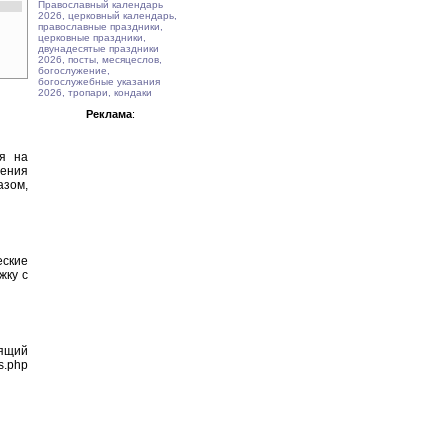
Православный календарь
2026, церковный календарь,
православные праздники,
церковные праздники,
двунадесятые праздники
2026, посты, месяцеслов,
богослужение,
богослужебные указания
2026, тропари, кондаки
Реклама
:
ия на
тения
азом,
еские
жку с
оящий
s.php