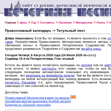
Главная
День
Год
Составить
Пасхалия
Месяцеслов
Поиск
Н
Православный календарь -» Титульный лист
Добро пожаловать
! Если Вы тут впервые, то можете прочитать о том,
чт
такое
. Разработчиком Православного Месяцеслова являются авторы 
«Вечерняя песнь» и Православное Литургическое Содружество. Пр
продолжает развиваться. Подробнее о Содружестве
читайте здесь
.
Сегодня Четверг, 6 Августа 2026 года (24 Июля 2026 по ст.ст.)
Седмица 10-я по Пятидесятнице, Глас осьмый
Кстати, вы можете сразу посмотреть календарь на
сегодня
или на
завт
если хотите, то можно
настроить
этот сервер так, чтобы он при В
следующем посещении автоматически показывал эту информацию.
желании - вот
календарь на ближайшую неделю
. Там же Вы можете сост
календарь на любой интересующий Вас период времени. Есть возмож
посчитать Пасхалию
(т.е. дату празднования Православной Пасхи 
зависящих от нее событий) на любой год.
Доступны также:
Православный Месяцеслов в виде rss-канала
Английская версия календаря (English version)
Календарь въ «Царской» орѳографiи