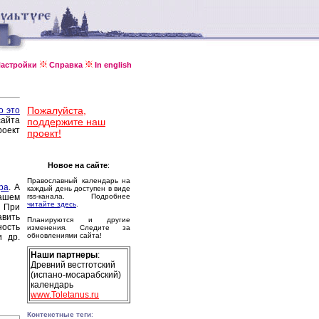
астройки
Справка
In english
Пожалуйста,
о это
сайта
поддержите наш
оект
проект!
Новое на сайте
:
Православный календарь на
ра
. А
каждый день доступен в виде
ашем
rss-канала. Подробнее
читайте здесь
.
 При
авить
Планируются и другие
ность
изменения. Следите за
обновлениями сайта!
и др.
Наши партнеры
:
Древний вестготский
(испано-мосарабский)
календарь
www.Toletanus.ru
Контекстные теги
: