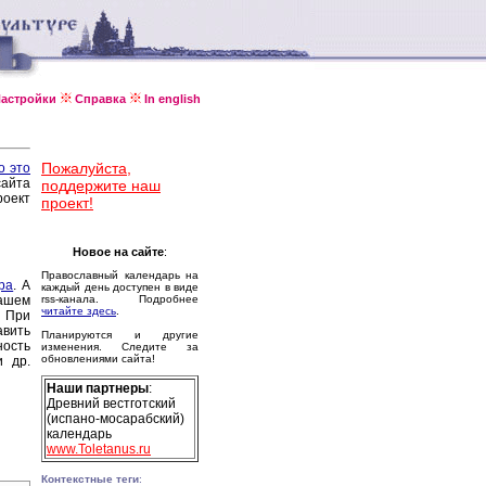
астройки
Справка
In english
Пожалуйста,
о это
сайта
поддержите наш
оект
проект!
Новое на сайте
:
Православный календарь на
ра
. А
каждый день доступен в виде
ашем
rss-канала. Подробнее
читайте здесь
.
 При
авить
Планируются и другие
ность
изменения. Следите за
обновлениями сайта!
и др.
Наши партнеры
:
Древний вестготский
(испано-мосарабский)
календарь
www.Toletanus.ru
Контекстные теги
: