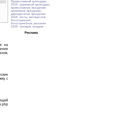
Православный календарь
2026, церковный календарь,
православные праздники,
церковные праздники,
двунадесятые праздники
2026, посты, месяцеслов,
богослужение,
богослужебные указания
2026, тропари, кондаки
Реклама
:
ия на
тения
азом,
еские
жку с
оящий
s.php