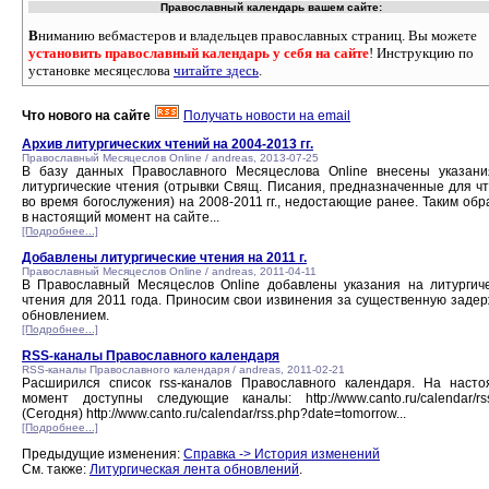
Православный календарь вашем сайте:
В
ниманию вебмастеров и владельцев православных страниц. Вы можете
установить православный календарь у себя на сайте
! Инструкцию по
установке месяцеслова
читайте здесь
.
Что нового на сайте
Получать новости на email
Архив литургических чтений на 2004-2013 гг.
Православный Месяцеслов Online / andreas, 2013-07-25
В базу данных Православного Месяцеслова Online внесены указан
литургические чтения (отрывки Свящ. Писания, предназначенные для ч
во время богослужения) на 2008-2011 гг., недостающие ранее. Таким обр
в настоящий момент на сайте...
[Подробнее...]
Добавлены литургические чтения на 2011 г.
Православный Месяцеслов Online / andreas, 2011-04-11
В Православный Месяцеслов Online добавлены указания на литургич
чтения для 2011 года. Приносим свои извинения за существенную задер
обновлением.
[Подробнее...]
RSS-каналы Православного календаря
RSS-каналы Православного календаря / andreas, 2011-02-21
Расширился список rss-каналов Православного календаря. На наст
момент доступны следующие каналы: http://www.canto.ru/calendar/rs
(Сегодня) http://www.canto.ru/calendar/rss.php?date=tomorrow...
[Подробнее...]
Предыдущие изменения:
Справка -> История изменений
См. также:
Литургическая лента обновлений
.