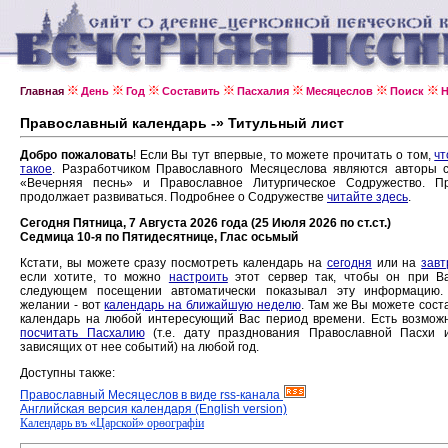
Главная
День
Год
Составить
Пасхалия
Месяцеслов
Поиск
Н
Православный календарь -» Титульный лист
Добро пожаловать
! Если Вы тут впервые, то можете прочитать о том,
чт
такое
. Разработчиком Православного Месяцеслова являются авторы 
«Вечерняя песнь» и Православное Литургическое Содружество. Пр
продолжает развиваться. Подробнее о Содружестве
читайте здесь
.
Сегодня Пятница, 7 Августа 2026 года (25 Июля 2026 по ст.ст.)
Седмица 10-я по Пятидесятнице, Глас осьмый
Кстати, вы можете сразу посмотреть календарь на
сегодня
или на
завт
если хотите, то можно
настроить
этот сервер так, чтобы он при В
следующем посещении автоматически показывал эту информацию.
желании - вот
календарь на ближайшую неделю
. Там же Вы можете сост
календарь на любой интересующий Вас период времени. Есть возмож
посчитать Пасхалию
(т.е. дату празднования Православной Пасхи 
зависящих от нее событий) на любой год.
Доступны также:
Православный Месяцеслов в виде rss-канала
Английская версия календаря (English version)
Календарь въ «Царской» орѳографiи