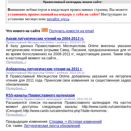
Православный календарь вашем сайте:
В
ниманию вебмастеров и владельцев православных страниц. Вы можете
установить православный календарь у себя на сайте
! Инструкцию по
установке месяцеслова
читайте здесь
.
Что нового на сайте
Получать новости на email
Архив литургических чтений на 2004-2013 гг.
Православный Месяцеслов Online / andreas, 2013-07-25
В базу данных Православного Месяцеслова Online внесены указан
литургические чтения (отрывки Свящ. Писания, предназначенные для ч
во время богослужения) на 2008-2011 гг., недостающие ранее. Таким обр
в настоящий момент на сайте...
[Подробнее...]
Добавлены литургические чтения на 2011 г.
Православный Месяцеслов Online / andreas, 2011-04-11
В Православный Месяцеслов Online добавлены указания на литургич
чтения для 2011 года. Приносим свои извинения за существенную задер
обновлением.
[Подробнее...]
RSS-каналы Православного календаря
RSS-каналы Православного календаря / andreas, 2011-02-21
Расширился список rss-каналов Православного календаря. На наст
момент доступны следующие каналы: http://www.canto.ru/calendar/rs
(Сегодня) http://www.canto.ru/calendar/rss.php?date=tomorrow...
[Подробнее...]
Предыдущие изменения:
Справка -> История изменений
См. также:
Литургическая лента обновлений
.