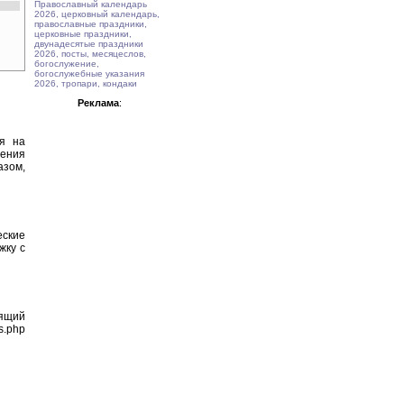
Православный календарь
2026, церковный календарь,
православные праздники,
церковные праздники,
двунадесятые праздники
2026, посты, месяцеслов,
богослужение,
богослужебные указания
2026, тропари, кондаки
Реклама
:
ия на
тения
азом,
еские
жку с
оящий
s.php