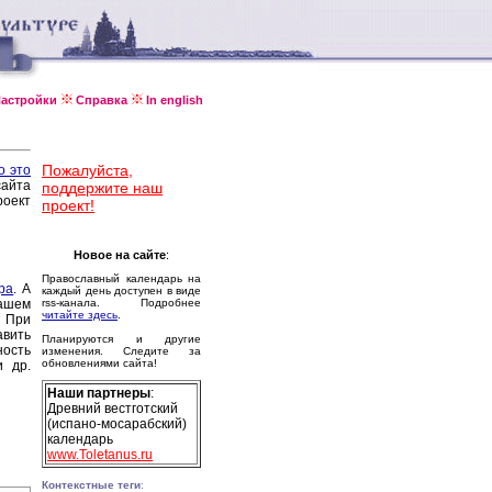
астройки
Справка
In english
Пожалуйста,
о это
сайта
поддержите наш
оект
проект!
Новое на сайте
:
Православный календарь на
ра
. А
каждый день доступен в виде
ашем
rss-канала. Подробнее
читайте здесь
.
 При
авить
Планируются и другие
ность
изменения. Следите за
обновлениями сайта!
и др.
Наши партнеры
:
Древний вестготский
(испано-мосарабский)
календарь
www.Toletanus.ru
Контекстные теги
: