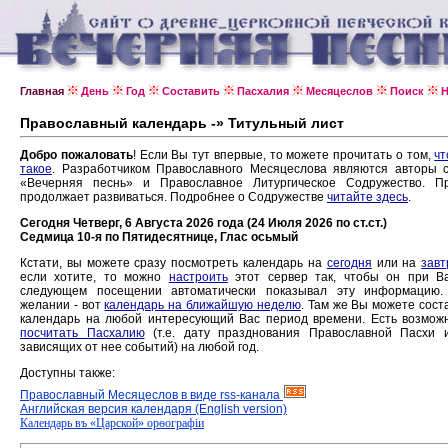
Главная
День
Год
Составить
Пасхалия
Месяцеслов
Поиск
Н
Православный календарь -» Титульный лист
Добро пожаловать
! Если Вы тут впервые, то можете прочитать о том,
чт
такое
. Разработчиком Православного Месяцеслова являются авторы 
«Вечерняя песнь» и Православное Литургическое Содружество. Пр
продолжает развиваться. Подробнее о Содружестве
читайте здесь
.
Сегодня Четверг, 6 Августа 2026 года (24 Июля 2026 по ст.ст.)
Седмица 10-я по Пятидесятнице, Глас осьмый
Кстати, вы можете сразу посмотреть календарь на
сегодня
или на
завт
если хотите, то можно
настроить
этот сервер так, чтобы он при В
следующем посещении автоматически показывал эту информацию.
желании - вот
календарь на ближайшую неделю
. Там же Вы можете сост
календарь на любой интересующий Вас период времени. Есть возмож
посчитать Пасхалию
(т.е. дату празднования Православной Пасхи 
зависящих от нее событий) на любой год.
Доступны также:
Православный Месяцеслов в виде rss-канала
Английская версия календаря (English version)
Календарь въ «Царской» орѳографiи