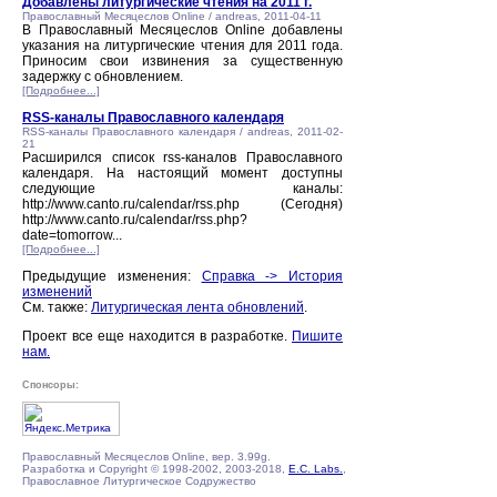
Добавлены литургические чтения на 2011 г.
Православный Месяцеслов Online / andreas, 2011-04-11
В Православный Месяцеслов Online добавлены
указания на литургические чтения для 2011 года.
Приносим свои извинения за существенную
задержку с обновлением.
[Подробнее...]
RSS-каналы Православного календаря
RSS-каналы Православного календаря / andreas, 2011-02-
21
Расширился список rss-каналов Православного
календаря. На настоящий момент доступны
следующие каналы:
http://www.canto.ru/calendar/rss.php (Сегодня)
http://www.canto.ru/calendar/rss.php?
date=tomorrow...
[Подробнее...]
Предыдущие изменения:
Справка -> История
изменений
См. также:
Литургическая лента обновлений
.
Проект все еще находится в разработке.
Пишите
нам.
Спонсоры:
Православный Месяцеслов Online, вер. 3.99g.
Разработка и Copyright © 1998-2002, 2003-2018,
E.C. Labs.
,
Православное Литургическое Содружество