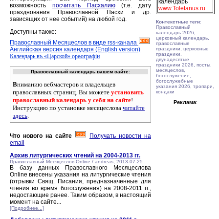
календарь
возможность
посчитать Пасхалию
(т.е. дату
www.Toletanus.ru
празднования Православной Пасхи и др.
зависящих от нее событий) на любой год.
Контекстные теги
:
Православный
Доступны также:
календарь 2026,
церковный календарь,
Православный Месяцеслов в виде rss-канала
православные
Английская версия календаря (English version)
праздники, церковные
праздники,
Календарь въ «Царской» орѳографiи
двунадесятые
праздники 2026, посты,
месяцеслов,
Православный календарь вашем сайте:
богослужение,
богослужебные
В
ниманию вебмастеров и владельцев
указания 2026, тропари,
православных страниц. Вы можете
установить
кондаки
православный календарь у себя на сайте
!
Реклама
:
Инструкцию по установке месяцеслова
читайте
здесь
.
Что нового на сайте
Получать новости на
email
Архив литургических чтений на 2004-2013 гг.
Православный Месяцеслов Online / andreas, 2013-07-25
В базу данных Православного Месяцеслова
Online внесены указания на литургические чтения
(отрывки Свящ. Писания, предназначенные для
чтения во время богослужения) на 2008-2011 гг.,
недостающие ранее. Таким образом, в настоящий
момент на сайте...
[Подробнее...]