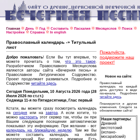
Главная
День
Год
Составить
Пасхалия
Месяцеслов
Поиск
Настройки
Справка
In english
Православный календарь -» Титульный
лист
Пожалуйста,
поддержите наш
Добро пожаловать
! Если Вы тут впервые, то
можете прочитать о том,
что это такое
.
проект!
Разработчиком Православного Месяцеслова
являются авторы сайта «Вечерняя песнь» и
Православное Литургическое Содружество.
Новое на сайте
:
Проект продолжает развиваться. Подробнее о
Содружестве
читайте здесь
.
Православный
календарь на каждый
день доступен в виде
Сегодня Понедельник, 10 Августа 2026 года (28
rss-канала. Подробнее
Июля 2026 по ст.ст.)
читайте здесь
.
Седмица 11-я по Пятидесятнице, Глас первый
Планируются и другие
изменения. Следите за
Кстати, вы можете сразу посмотреть календарь
обновлениями сайта!
на
сегодня
или на
завтра
. А если хотите, то
можно
настроить
этот сервер так, чтобы он при
Наши партнеры
:
Вашем следующем посещении автоматически
Древний
показывал эту информацию. При желании - вот
вестготский
календарь на ближайшую неделю
. Там же Вы
(испано-
можете составить календарь на любой
мосарабский)
интересующий Вас период времени. Есть