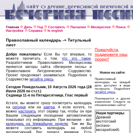
Главная
День
Год
Составить
Пасхалия
Месяцеслов
Поиск
Настройки
Справка
In english
Православный календарь -» Титульный
лист
Пожалуйста,
поддержите наш
Добро пожаловать
! Если Вы тут впервые, то
можете прочитать о том,
что это такое
.
проект!
Разработчиком Православного Месяцеслова
являются авторы сайта «Вечерняя песнь» и
Православное Литургическое Содружество.
Новое на сайте
:
Проект продолжает развиваться. Подробнее о
Содружестве
читайте здесь
.
Православный
календарь на каждый
день доступен в виде
Сегодня Понедельник, 10 Августа 2026 года (28
rss-канала. Подробнее
Июля 2026 по ст.ст.)
читайте здесь
.
Седмица 11-я по Пятидесятнице, Глас первый
Планируются и другие
изменения. Следите за
Кстати, вы можете сразу посмотреть календарь
обновлениями сайта!
на
сегодня
или на
завтра
. А если хотите, то
можно
настроить
этот сервер так, чтобы он при
Наши партнеры
:
Вашем следующем посещении автоматически
Древний
показывал эту информацию. При желании - вот
вестготский
календарь на ближайшую неделю
. Там же Вы
(испано-
можете составить календарь на любой
мосарабский)
интересующий Вас период времени. Есть