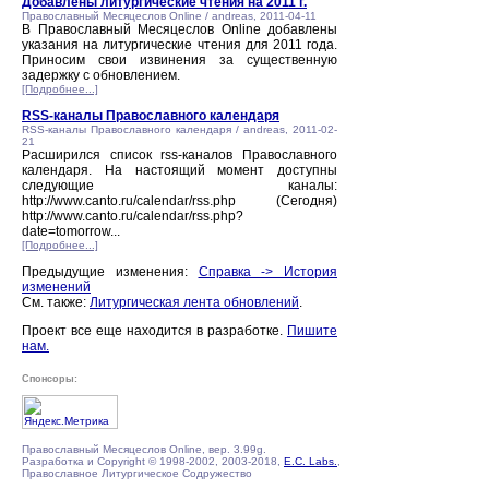
Добавлены литургические чтения на 2011 г.
Православный Месяцеслов Online / andreas, 2011-04-11
В Православный Месяцеслов Online добавлены
указания на литургические чтения для 2011 года.
Приносим свои извинения за существенную
задержку с обновлением.
[Подробнее...]
RSS-каналы Православного календаря
RSS-каналы Православного календаря / andreas, 2011-02-
21
Расширился список rss-каналов Православного
календаря. На настоящий момент доступны
следующие каналы:
http://www.canto.ru/calendar/rss.php (Сегодня)
http://www.canto.ru/calendar/rss.php?
date=tomorrow...
[Подробнее...]
Предыдущие изменения:
Справка -> История
изменений
См. также:
Литургическая лента обновлений
.
Проект все еще находится в разработке.
Пишите
нам.
Спонсоры:
Православный Месяцеслов Online, вер. 3.99g.
Разработка и Copyright © 1998-2002, 2003-2018,
E.C. Labs.
,
Православное Литургическое Содружество