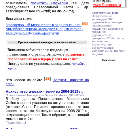
календарь
возможность
посчитать Пасхалию
(т.е. дату
www.Toletanus.ru
празднования Православной Пасхи и др.
зависящих от нее событий) на любой год.
Контекстные теги
:
Православный
Доступны также:
календарь 2026,
церковный календарь,
Православный Месяцеслов в виде rss-канала
православные
Английская версия календаря (English version)
праздники, церковные
праздники,
Календарь въ «Царской» орѳографiи
двунадесятые
праздники 2026, посты,
месяцеслов,
Православный календарь вашем сайте:
богослужение,
богослужебные
В
ниманию вебмастеров и владельцев
указания 2026, тропари,
православных страниц. Вы можете
установить
кондаки
православный календарь у себя на сайте
!
Реклама
:
Инструкцию по установке месяцеслова
читайте
здесь
.
Что нового на сайте
Получать новости на
email
Архив литургических чтений на 2004-2013 гг.
Православный Месяцеслов Online / andreas, 2013-07-25
В базу данных Православного Месяцеслова
Online внесены указания на литургические чтения
(отрывки Свящ. Писания, предназначенные для
чтения во время богослужения) на 2008-2011 гг.,
недостающие ранее. Таким образом, в настоящий
момент на сайте...
[Подробнее...]