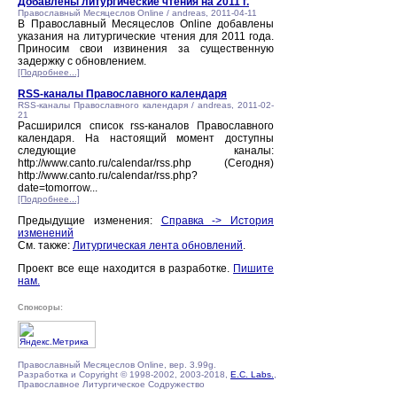
Добавлены литургические чтения на 2011 г.
Православный Месяцеслов Online / andreas, 2011-04-11
В Православный Месяцеслов Online добавлены
указания на литургические чтения для 2011 года.
Приносим свои извинения за существенную
задержку с обновлением.
[Подробнее...]
RSS-каналы Православного календаря
RSS-каналы Православного календаря / andreas, 2011-02-
21
Расширился список rss-каналов Православного
календаря. На настоящий момент доступны
следующие каналы:
http://www.canto.ru/calendar/rss.php (Сегодня)
http://www.canto.ru/calendar/rss.php?
date=tomorrow...
[Подробнее...]
Предыдущие изменения:
Справка -> История
изменений
См. также:
Литургическая лента обновлений
.
Проект все еще находится в разработке.
Пишите
нам.
Спонсоры:
Православный Месяцеслов Online, вер. 3.99g.
Разработка и Copyright © 1998-2002, 2003-2018,
E.C. Labs.
,
Православное Литургическое Содружество