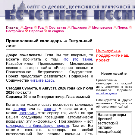
Главная
День
Год
Составить
Пасхалия
Месяцеслов
Поиск
Настройки
Справка
In english
Православный календарь -» Титульный
лист
Пожалуйста,
поддержите наш
Добро пожаловать
! Если Вы тут впервые, то
можете прочитать о том,
что это такое
.
проект!
Разработчиком Православного Месяцеслова
являются авторы сайта «Вечерняя песнь» и
Православное Литургическое Содружество.
Новое на сайте
:
Проект продолжает развиваться. Подробнее о
Содружестве
читайте здесь
.
Православный
календарь на каждый
день доступен в виде
Сегодня Суббота, 8 Августа 2026 года (26 Июля
rss-канала. Подробнее
2026 по ст.ст.)
читайте здесь
.
Седмица 10-я по Пятидесятнице, Глас осьмый
Планируются и другие
изменения. Следите за
Кстати, вы можете сразу посмотреть календарь
обновлениями сайта!
на
сегодня
или на
завтра
. А если хотите, то
можно
настроить
этот сервер так, чтобы он при
Наши партнеры
:
Вашем следующем посещении автоматически
Древний
показывал эту информацию. При желании - вот
вестготский
календарь на ближайшую неделю
. Там же Вы
(испано-
можете составить календарь на любой
мосарабский)
интересующий Вас период времени. Есть