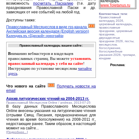
календарь
возможность
посчитать Пасхалию
(т.е. дату
www.Toletanus.ru
празднования Православной Пасхи и др.
зависящих от нее событий) на любой год.
Контекстные теги
:
Православный
Доступны также:
календарь 2026,
церковный календарь,
Православный Месяцеслов в виде rss-канала
православные
Английская версия календаря (English version)
праздники, церковные
праздники,
Календарь въ «Царской» орѳографiи
двунадесятые
праздники 2026, посты,
месяцеслов,
Православный календарь вашем сайте:
богослужение,
богослужебные
В
ниманию вебмастеров и владельцев
указания 2026, тропари,
православных страниц. Вы можете
установить
кондаки
православный календарь у себя на сайте
!
Реклама
:
Инструкцию по установке месяцеслова
читайте
здесь
.
Что нового на сайте
Получать новости на
email
Архив литургических чтений на 2004-2013 гг.
Православный Месяцеслов Online / andreas, 2013-07-25
В базу данных Православного Месяцеслова
Online внесены указания на литургические чтения
(отрывки Свящ. Писания, предназначенные для
чтения во время богослужения) на 2008-2011 гг.,
недостающие ранее. Таким образом, в настоящий
момент на сайте...
[Подробнее...]