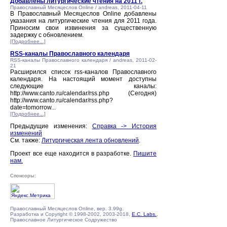
Добавлены литургические чтения на 2011 г.
Православный Месяцеслов Online / andreas, 2011-04-11
В Православный Месяцеслов Online добавлены
указания на литургические чтения для 2011 года.
Приносим свои извинения за существенную
задержку с обновлением.
[Подробнее...]
RSS-каналы Православного календаря
RSS-каналы Православного календаря / andreas, 2011-02-
21
Расширился список rss-каналов Православного
календаря. На настоящий момент доступны
следующие каналы:
http://www.canto.ru/calendar/rss.php (Сегодня)
http://www.canto.ru/calendar/rss.php?
date=tomorrow...
[Подробнее...]
Предыдущие изменения:
Справка -> История
изменений
См. также:
Литургическая лента обновлений
.
Проект все еще находится в разработке.
Пишите
нам.
Спонсоры:
Православный Месяцеслов Online, вер. 3.99g.
Разработка и Copyright © 1998-2002, 2003-2018,
E.C. Labs.
,
Православное Литургическое Содружество