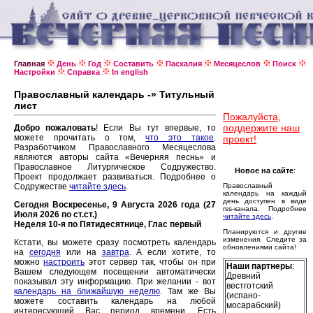
Главная
День
Год
Составить
Пасхалия
Месяцеслов
Поиск
Настройки
Справка
In english
Православный календарь -» Титульный
лист
Пожалуйста,
поддержите наш
Добро пожаловать
! Если Вы тут впервые, то
можете прочитать о том,
что это такое
.
проект!
Разработчиком Православного Месяцеслова
являются авторы сайта «Вечерняя песнь» и
Православное Литургическое Содружество.
Новое на сайте
:
Проект продолжает развиваться. Подробнее о
Содружестве
читайте здесь
.
Православный
календарь на каждый
день доступен в виде
Сегодня Воскресенье, 9 Августа 2026 года (27
rss-канала. Подробнее
Июля 2026 по ст.ст.)
читайте здесь
.
Неделя 10-я по Пятидесятнице, Глас первый
Планируются и другие
изменения. Следите за
Кстати, вы можете сразу посмотреть календарь
обновлениями сайта!
на
сегодня
или на
завтра
. А если хотите, то
можно
настроить
этот сервер так, чтобы он при
Наши партнеры
:
Вашем следующем посещении автоматически
Древний
показывал эту информацию. При желании - вот
вестготский
календарь на ближайшую неделю
. Там же Вы
(испано-
можете составить календарь на любой
мосарабский)
интересующий Вас период времени. Есть