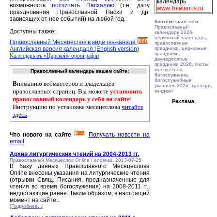
календарь
возможность
посчитать Пасхалию
(т.е. дату
www.Toletanus.ru
празднования Православной Пасхи и др.
зависящих от нее событий) на любой год.
Контекстные теги
:
Православный
Доступны также:
календарь 2026,
церковный календарь,
Православный Месяцеслов в виде rss-канала
православные
Английская версия календаря (English version)
праздники, церковные
праздники,
Календарь въ «Царской» орѳографiи
двунадесятые
праздники 2026, посты,
месяцеслов,
Православный календарь вашем сайте:
богослужение,
богослужебные
В
ниманию вебмастеров и владельцев
указания 2026, тропари,
православных страниц. Вы можете
установить
кондаки
православный календарь у себя на сайте
!
Реклама
:
Инструкцию по установке месяцеслова
читайте
здесь
.
Что нового на сайте
Получать новости на
email
Архив литургических чтений на 2004-2013 гг.
Православный Месяцеслов Online / andreas, 2013-07-25
В базу данных Православного Месяцеслова
Online внесены указания на литургические чтения
(отрывки Свящ. Писания, предназначенные для
чтения во время богослужения) на 2008-2011 гг.,
недостающие ранее. Таким образом, в настоящий
момент на сайте...
[Подробнее...]