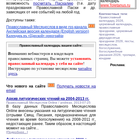
календарь
возможность
посчитать Пасхалию
(т.е. дату
www.Toletanus.ru
празднования Православной Пасхи и др.
зависящих от нее событий) на любой год.
Контекстные теги
:
Православный
Доступны также:
календарь 2026,
церковный календарь,
Православный Месяцеслов в виде rss-канала
православные
Английская версия календаря (English version)
праздники, церковные
праздники,
Календарь въ «Царской» орѳографiи
двунадесятые
праздники 2026, посты,
месяцеслов,
Православный календарь вашем сайте:
богослужение,
богослужебные
В
ниманию вебмастеров и владельцев
указания 2026, тропари,
православных страниц. Вы можете
установить
кондаки
православный календарь у себя на сайте
!
Реклама
:
Инструкцию по установке месяцеслова
читайте
здесь
.
Что нового на сайте
Получать новости на
email
Архив литургических чтений на 2004-2013 гг.
Православный Месяцеслов Online / andreas, 2013-07-25
В базу данных Православного Месяцеслова
Online внесены указания на литургические чтения
(отрывки Свящ. Писания, предназначенные для
чтения во время богослужения) на 2008-2011 гг.,
недостающие ранее. Таким образом, в настоящий
момент на сайте...
[Подробнее...]