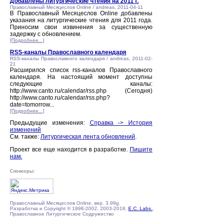
Добавлены литургические чтения на 2011 г.
Православный Месяцеслов Online / andreas, 2011-04-11
В Православный Месяцеслов Online добавлены
указания на литургические чтения для 2011 года.
Приносим свои извинения за существенную
задержку с обновлением.
[Подробнее...]
RSS-каналы Православного календаря
RSS-каналы Православного календаря / andreas, 2011-02-
21
Расширился список rss-каналов Православного
календаря. На настоящий момент доступны
следующие каналы:
http://www.canto.ru/calendar/rss.php (Сегодня)
http://www.canto.ru/calendar/rss.php?
date=tomorrow...
[Подробнее...]
Предыдущие изменения:
Справка -> История
изменений
См. также:
Литургическая лента обновлений
.
Проект все еще находится в разработке.
Пишите
нам.
Спонсоры:
Православный Месяцеслов Online, вер. 3.99g.
Разработка и Copyright © 1998-2002, 2003-2018,
E.C. Labs.
,
Православное Литургическое Содружество