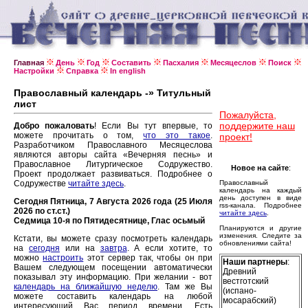
Главная
День
Год
Составить
Пасхалия
Месяцеслов
Поиск
Настройки
Справка
In english
Православный календарь -» Титульный
лист
Пожалуйста,
поддержите наш
Добро пожаловать
! Если Вы тут впервые, то
можете прочитать о том,
что это такое
.
проект!
Разработчиком Православного Месяцеслова
являются авторы сайта «Вечерняя песнь» и
Православное Литургическое Содружество.
Новое на сайте
:
Проект продолжает развиваться. Подробнее о
Содружестве
читайте здесь
.
Православный
календарь на каждый
день доступен в виде
Сегодня Пятница, 7 Августа 2026 года (25 Июля
rss-канала. Подробнее
2026 по ст.ст.)
читайте здесь
.
Седмица 10-я по Пятидесятнице, Глас осьмый
Планируются и другие
изменения. Следите за
Кстати, вы можете сразу посмотреть календарь
обновлениями сайта!
на
сегодня
или на
завтра
. А если хотите, то
можно
настроить
этот сервер так, чтобы он при
Наши партнеры
:
Вашем следующем посещении автоматически
Древний
показывал эту информацию. При желании - вот
вестготский
календарь на ближайшую неделю
. Там же Вы
(испано-
можете составить календарь на любой
мосарабский)
интересующий Вас период времени. Есть